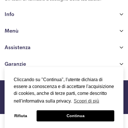
Info
Farmacia Ponte Nossa S.R.L
Menù
Via Europa n. 117/A
24028 Ponte Nossa(BG)
Shop
Assistenza
P.IVA 03706550161
Chi siamo
+39 371 425 3518
Condizioni generali di vendita
Garanzie
Blog
info.biocosmeceutica@gmail.com
Modalità e costi di spedizione
Programma fedeltà
Chi siamo
Cliccando su "Continua", l'utente dichiara di
Resi e Rimborsi
©Farmacie Agostini 2021
essere a conoscenza e di accettare l'acquisizione
Termini e condizioni del servizio
FAQs
di cookies, anche di terze parti, come descritto
Contattaci
Informativa sui rimborsi
Informativa sulla privacy
nell'informativa sulla privacy.
Scopri di più
Informativa sui cookie
Rifiuta
Continua