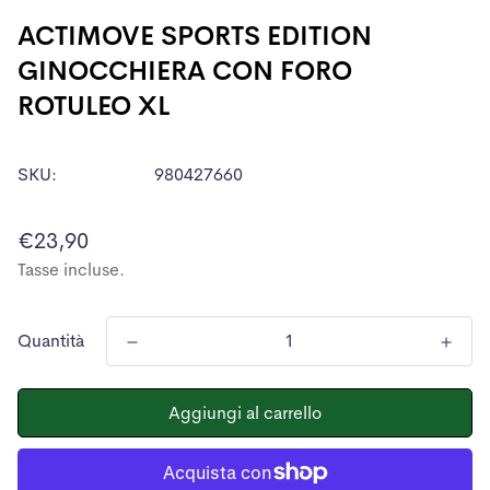
ACTIMOVE SPORTS EDITION
GINOCCHIERA CON FORO
ROTULEO XL
SKU:
980427660
Prezzo
€23,90
normale
Tasse incluse.
Quantità
Aggiungi al carrello