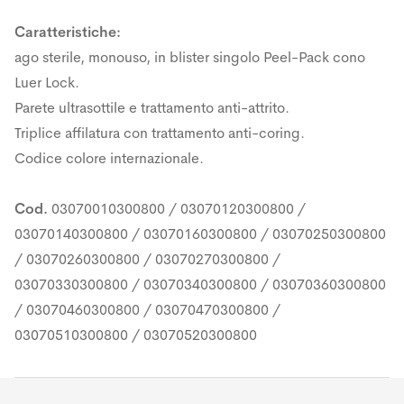
Caratteristiche:
ago sterile, monouso, in blister singolo Peel-Pack cono
Luer Lock.
Parete ultrasottile e trattamento anti-attrito.
Triplice affilatura con trattamento anti-coring.
Codice colore internazionale.
Cod.
03070010300800 / 03070120300800 /
03070140300800 / 03070160300800 / 03070250300800
/ 03070260300800 / 03070270300800 /
03070330300800 / 03070340300800 / 03070360300800
/ 03070460300800 / 03070470300800 /
03070510300800 / 03070520300800