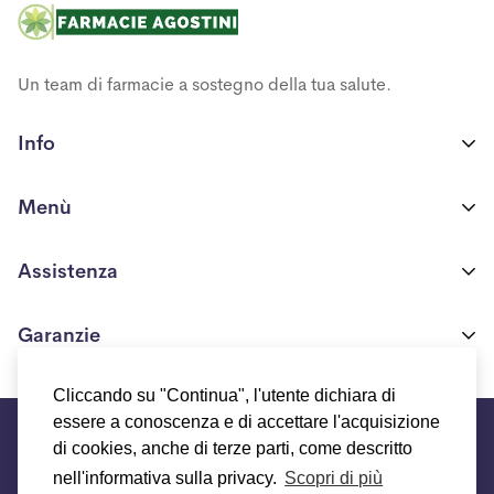
Un team di farmacie a sostegno della tua salute.
Info
Farmacia Ponte Nossa S.R.L
Menù
Via Europa n. 117/A
24028 Ponte Nossa(BG)
Shop
Assistenza
P.IVA 03706550161
Chi siamo
+39 371 425 3518
Condizioni generali di vendita
Garanzie
Blog
info.biocosmeceutica@gmail.com
Modalità e costi di spedizione
Programma fedeltà
Chi siamo
Cliccando su "Continua", l'utente dichiara di
Resi e Rimborsi
©Farmacie Agostini 2021
essere a conoscenza e di accettare l'acquisizione
Termini e condizioni del servizio
FAQs
di cookies, anche di terze parti, come descritto
Contattaci
Informativa sui rimborsi
Informativa sulla privacy
nell'informativa sulla privacy.
Scopri di più