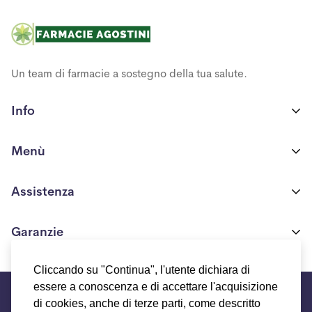
Un team di farmacie a sostegno della tua salute.
Info
Farmacia Ponte Nossa S.R.L
Menù
Via Europa n. 117/A
24028 Ponte Nossa(BG)
Shop
Assistenza
P.IVA 03706550161
Chi siamo
+39 371 425 3518
Condizioni generali di vendita
Garanzie
Blog
info.biocosmeceutica@gmail.com
Modalità e costi di spedizione
Programma fedeltà
Chi siamo
Cliccando su "Continua", l'utente dichiara di
Resi e Rimborsi
©Farmacie Agostini 2021
essere a conoscenza e di accettare l'acquisizione
Termini e condizioni del servizio
FAQs
di cookies, anche di terze parti, come descritto
Contattaci