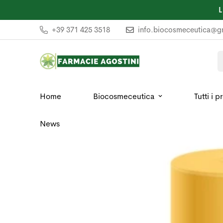
+39 371 425 3518
info.biocosmeceutica@g
Home
Biocosmeceutica
Tutti i p
News