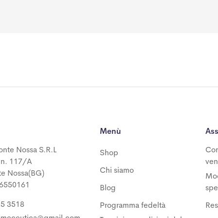
Menù
Ass
onte Nossa S.R.L
Con
Shop
 n. 117/A
ven
Chi siamo
te Nossa(BG)
Mod
06550161
Blog
spe
25 3518
Programma fedeltà
Res
osmeceutica@gmail.com