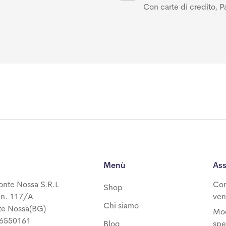
Con carte di credito, P
Menù
Ass
onte Nossa S.R.L
Con
Shop
 n. 117/A
ven
Chi siamo
te Nossa(BG)
Mod
06550161
Blog
spe