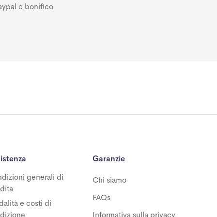
aypal e bonifico
istenza
Garanzie
dizioni generali di
Chi siamo
dita
FAQs
alità e costi di
dizione
Informativa sulla privacy