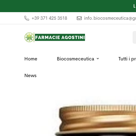
+39 371 425 3518
info.biocosmeceutica@g
Home
Biocosmeceutica
Tutti i p
News